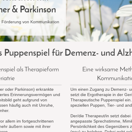
er & Parkinson
r Förderung von Kommunikation
s Puppenspiel für Demenz- und Alz
nspiel als Therapieform
Eine wirksame Meth
riatrie
Kommunikati
er oder Parkinson) erkrankte
Um einen Zugang zu Demenz- und
iertes Erinnerungsvermögen und
setzt die Ergotherapie in der Ge
eitsbild geht aufgrund von
Therapeutische Puppenspiel ein.
ssen häufig auch mit Unruhe,
speziellen Puppen, Tier- und an
nher.
Der/die Therapeut/in setzt dabei 
r allem im fortgeschrittenen
angepasste Sprechstimme, Mimik 
mehr äußern sowie mit ihrer
Persönlichkeit des Gegenübers 
eren.
(neu) zu beleben. Dabei geht er/