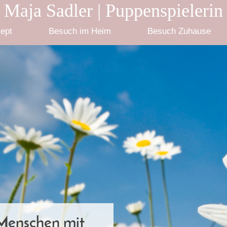
Maja Sadler | Puppenspielerin
ept
Besuch im Heim
Besuch Zuhause
 Menschen mit