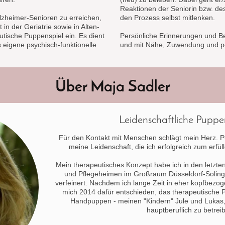
Reaktionen der Seniorin bzw. des
zheimer-Senioren zu erreichen,
den Prozess selbst mitlenken.
t in der Geriatrie sowie in Alten-
ische Puppenspiel ein. Es dient
Persönliche Erinnerungen und Be
s eigene psychisch-funktionelle
und mit Nähe, Zuwendung und po
Über Maja Sadler
Leidenschaftliche Puppen
Für den Kontakt mit Menschen schlägt mein Herz. 
meine Leidenschaft, die ich erfolgreich zum erf
Mein therapeutisches Konzept habe ich in den letzte
und Pflegeheimen im Großraum Düsseldorf-Solingen
verfeinert. Nachdem ich lange Zeit in eher kopfbezog
mich 2014 dafür entschieden, das therapeutische P
Handpuppen - meinen "Kindern" Jule und Lukas, 
hauptberuflich zu betrei